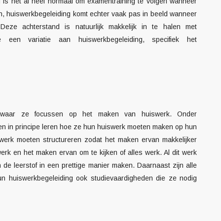
 is het al heel normaal om examentraining te volgen wanneer
n, huiswerkbegeleiding komt echter vaak pas in beeld wanneer
Deze achterstand is natuurlijk makkelijk in te halen met
e een variatie aan huiswerkbegeleiding, specifiek het
ten waar ze focussen op het maken van huiswerk. Onder
en in principe leren hoe ze hun huiswerk moeten maken op hun
werk moeten structureren zodat het maken ervan makkelijker
werk en het maken ervan om te kijken of alles werk. Al dit werk
 de leerstof in een prettige manier maken. Daarnaast zijn alle
hun huiswerkbegeleiding ook studievaardigheden die ze nodig