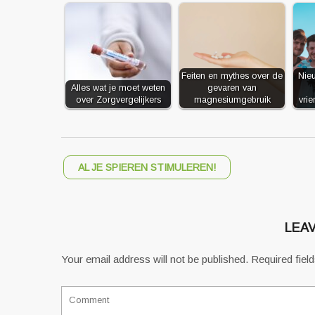
Feiten en mythes over de
Nie
Alles wat je moet weten
gevaren van
over Zorgvergelijkers
magnesiumgebruik
vri
AL JE SPIEREN STIMULEREN!
LEAV
Your email address will not be published.
Required fiel