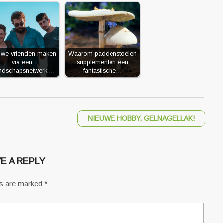
uwe vrienden maken
Waarom paddenstoelen
via een
supplementen een
endschapsnetwerk:…
fantastische…
NIEUWE HOBBY, GELNAGELLAK!
E A REPLY
ds are marked
*