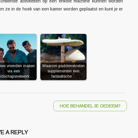
chillende activiteiten op één enkele machine kunnen worden
en ze in de hoek van een kamer worden geplaatst en kunt je er
uwe vrienden maken
Waarom paddenstoelen
via een
supplementen een
endschapsnetwerk:…
fantastische…
HOE BEHANDEL JE OEDEEM?
E A REPLY