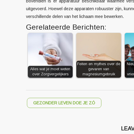
Bovendien is er apparatuur beschikbaar waarmee vers
uitgevoerd. Hoewel deze apparaten robuuster zijn, kunn
verschillende delen van het lichaam mee bewerken.
Gerelateerde Berichten:
Feiten en mythes over de
Nie
Alles wat je moet weten
gevaren van
over Zorgvergelijkers
magnesiumgebruik
vri
GEZONDER LEVEN DOE JE ZÓ
LEAV