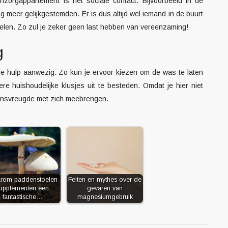
orgappartement is het sociale contact. Bijvoorbeeld in de
meer gelijkgestemden. Er is dus altijd wel iemand in de buurt
elen. Zo zul je zeker geen last hebben van vereenzaming!
g
e hulp aanwezig. Zo kun je ervoor kiezen om de was te laten
ere huishoudelijke klusjes uit te besteden. Omdat je hier niet
evensvreugde met zich meebrengen.
rom paddenstoelen
Feiten en mythes over de
upplementen een
gevaren van
fantastische…
magnesiumgebruik