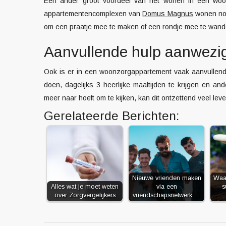
Een ander groot voordeel van het wonen in een woonz
appartementencomplexen van
Domus Magnus
wonen nog 
om een praatje mee te maken of een rondje mee te wand
Aanvullende hulp aanwezi
Ook is er in een woonzorgappartement vaak aanvullend
doen, dagelijks 3 heerlijke maaltijden te krijgen en and
meer naar hoeft om te kijken, kan dit ontzettend veel l
Gerelateerde Berichten:
Nieuwe vrienden maken
Waa
Alles wat je moet weten
via een
s
over Zorgvergelijkers
vriendschapsnetwerk:…