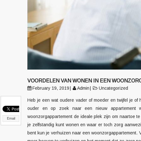
VOORDELEN VAN WONEN IN EEN WOONZO
February 19, 2019
Admin
Uncategorized
Heb je een wat oudere vader of moeder en twijfel je of hi
ouder en op zoek naar een nieuw appartement w
woonzorgappartement de ideale plek zijn om naartoe t
Email
je zelfstandig kunt wonen en waar er toch zorg aanwezi
bent kun je verhuizen naar een woonzorgappartement. Voo
meer hoeven te verhuizen op het moment dat ze zorg nod