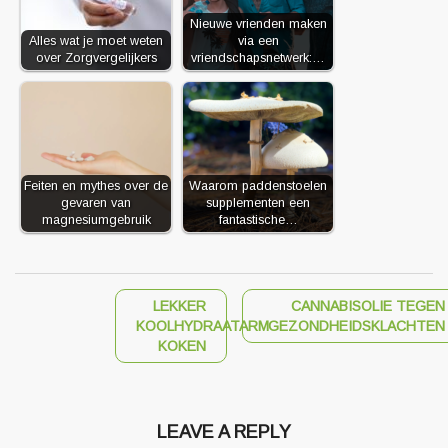
Nieuwe vrienden maken
Alles wat je moet weten
via een
over Zorgvergelijkers
vriendschapsnetwerk:…
Feiten en mythes over de
Waarom paddenstoelen
gevaren van
supplementen een
magnesiumgebruik
fantastische…
LEKKER
CANNABISOLIE TEGEN
KOOLHYDRAATARM
GEZONDHEIDSKLACHTEN
KOKEN
LEAVE A REPLY