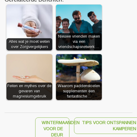
Nieuwe vrienden maken
Alles wat je moet weten
via een
over Zorgvergelijkers
vriendschapsnetwerk:…
Feiten en mythes over de
Waarom paddenstoelen
gevaren van
supplementen een
magnesiumgebruik
fantastische…
WINTERMAANDEN
TIPS VOOR ONTSPANNEN
VOOR DE
KAMPEREN
DEUR