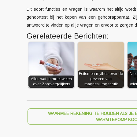
Dit soort functies en vragen is waarom het altijd wo
gehoortest bij het kopen van een gehoorapparaat. Z
antwoord te vinden op al je vragen en ervoor te zorgen da
Gerelateerde Berichten:
Feiten en mythes over de
Nie
Alles wat je moet weten
gevaren van
over Zorgvergelijkers
magnesiumgebruik
vri
WAARMEE REKENING TE HOUDEN ALS JE 
WARMTEPOMP KO