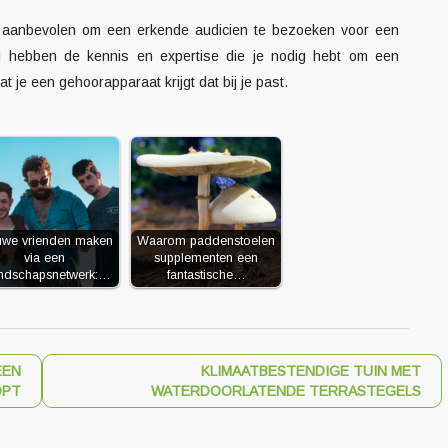
rdt aanbevolen om een erkende audicien te bezoeken voor een
ij hebben de kennis en expertise die je nodig hebt om een
t je een gehoorapparaat krijgt dat bij je past.
uwe vrienden maken
Waarom paddenstoelen
via een
supplementen een
endschapsnetwerk:…
fantastische…
EEN
KLIMAATBESTENDIGE TUIN MET
OPT
WATERDOORLATENDE TERRASTEGELS