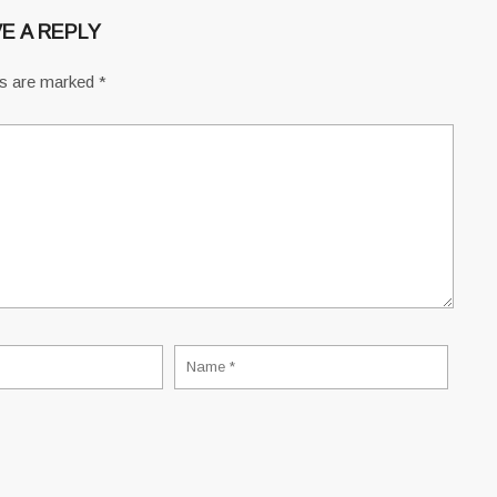
E A REPLY
ds are marked
*