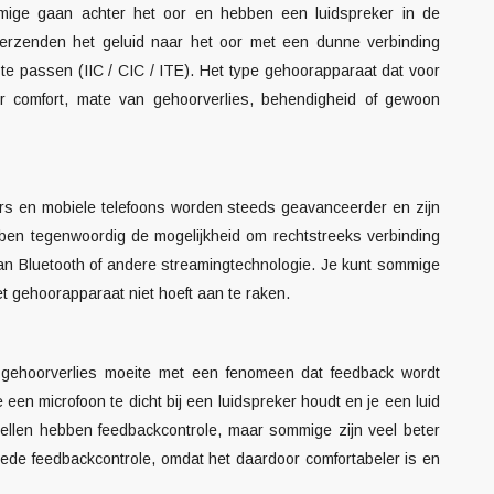
mmige gaan achter het oor en hebben een luidspreker in de
erzenden het geluid naar het oor met een dunne verbinding
e passen (IIC / CIC / ITE). Het type gehoorapparaat dat voor
er comfort, mate van
gehoorverlies
, behendigheid of gewoon
rs en mobiele telefoons worden steeds geavanceerder en zijn
ben tegenwoordig de mogelijkheid om rechtstreeks verbinding
n Bluetooth of andere streamingtechnologie. Je kunt sommige
t gehoorapparaat niet hoeft aan te raken.
 gehoorverlies moeite met een fenomeen dat feedback wordt
en microfoon te dicht bij een luidspreker houdt en je een luid
stellen hebben feedbackcontrole, maar sommige zijn veel beter
de feedbackcontrole, omdat het daardoor comfortabeler is en