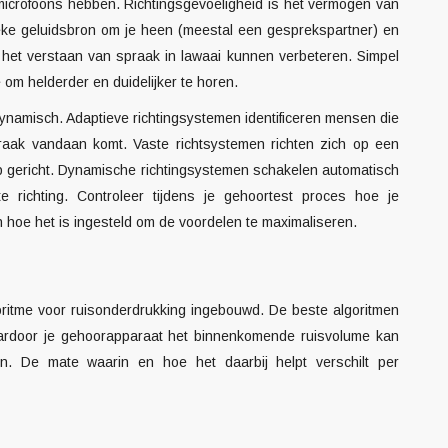
icrofoons hebben. Richtingsgevoeligheid is het vermogen van
fieke geluidsbron om je heen (meestal een gesprekspartner) en
het verstaan van spraak in lawaai kunnen verbeteren. Simpel
om helderder en duidelijker te horen.
 dynamisch. Adaptieve richtingsystemen identificeren mensen die
aak vandaan komt. Vaste richtsystemen richten zich op een
rop gericht. Dynamische richtingsystemen schakelen automatisch
richting. Controleer tijdens je gehoortest proces hoe je
 hoe het is ingesteld om de voordelen te maximaliseren.
ritme voor ruisonderdrukking ingebouwd. De beste algoritmen
aardoor je gehoorapparaat het binnenkomende ruisvolume kan
. De mate waarin en hoe het daarbij helpt verschilt per