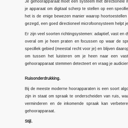
Je gehoorapparaat moet een systeem met directionele m
je apparaat om digitaal scherp te stellen op een speci
het is de enige bewezen manier waarop hoortoestellen 
gezegd, een goed directioneel microfoonsysteem helpt je 
Er zijn veel soorten richtingsystemen: adaptief, vast en
overal om je heen praten en focussen op waar de spr
specifiek gebied (meestal recht voor je) en blijven daa
om tussen het luisteren om je heen naar een vaste 
gehoorapparaat stemmen detecteert en vraag je audicien
Ruisonderdrukking.
Bij de meeste moderne hoorapparaten is een soort algo
zijn in staat om spraak te onderscheiden van ruis, w
verminderen en de inkomende spraak kan verbeteren
gehoorapparaat
.
Stijl.