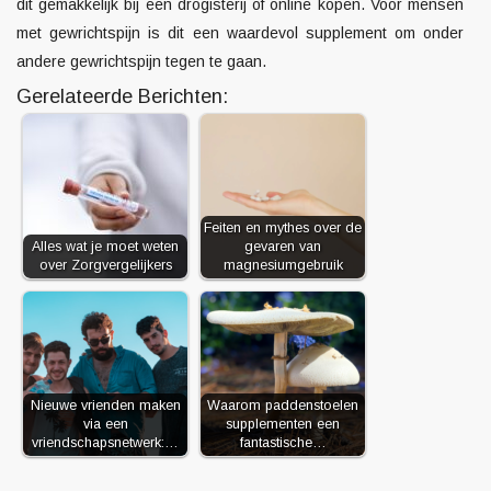
dit gemakkelijk bij een drogisterij of online kopen. Voor mensen
met gewrichtspijn is dit een waardevol supplement om onder
andere gewrichtspijn tegen te gaan.
Gerelateerde Berichten:
Feiten en mythes over de
Alles wat je moet weten
gevaren van
over Zorgvergelijkers
magnesiumgebruik
Nieuwe vrienden maken
Waarom paddenstoelen
via een
supplementen een
vriendschapsnetwerk:…
fantastische…