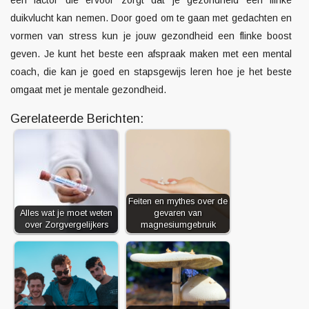
een factor die ervoor zorgt dat je gezondheid een flinke
duikvlucht kan nemen. Door goed om te gaan met gedachten en
vormen van stress kun je jouw gezondheid een flinke boost
geven. Je kunt het beste een afspraak maken met een
mental
coach
, die kan je goed en stapsgewijs leren hoe je het beste
omgaat met je mentale gezondheid.
Gerelateerde Berichten:
Feiten en mythes over de
Alles wat je moet weten
gevaren van
over Zorgvergelijkers
magnesiumgebruik