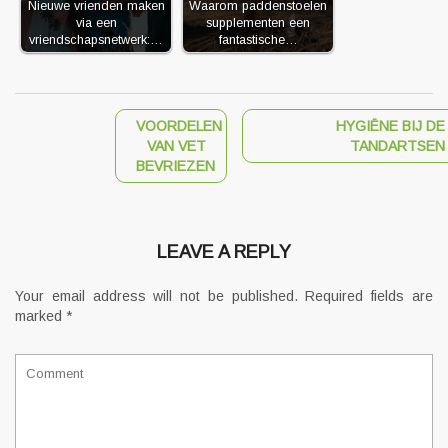
Nieuwe vrienden maken
Waarom paddenstoelen
via een
supplementen een
vriendschapsnetwerk:…
fantastische…
VOORDELEN
HYGIËNE BIJ DE
VAN VET
TANDARTSEN
BEVRIEZEN
LEAVE A REPLY
Your email address will not be published.
Required fields are
marked
*