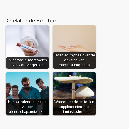
Gerelateerde Berichten:
Feiten en mythes over de
Alles wat je moet weten
gevaren van
over Zorgvergelijkers
magnesiumgebruik
Nieuwe vrienden maken
Waarom paddenstoelen
via een
supplementen een
vriendschapsnetwerk:…
fantastische…