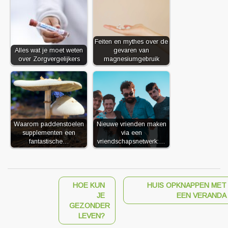
Feiten en mythes over de
Alles wat je moet weten
gevaren van
over Zorgvergelijkers
magnesiumgebruik
Waarom paddenstoelen
Nieuwe vrienden maken
supplementen een
via een
fantastische…
vriendschapsnetwerk:…
HOE KUN
HUIS OPKNAPPEN MET
JE
EEN VERANDA
GEZONDER
LEVEN?