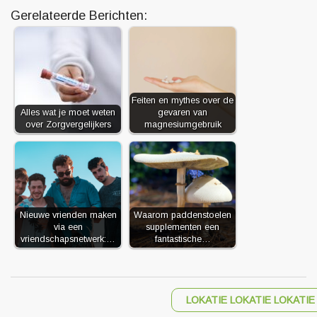
Gerelateerde Berichten:
Feiten en mythes over de
Alles wat je moet weten
gevaren van
over Zorgvergelijkers
magnesiumgebruik
Nieuwe vrienden maken
Waarom paddenstoelen
via een
supplementen een
vriendschapsnetwerk:…
fantastische…
LOKATIE LOKATIE LOKATIE