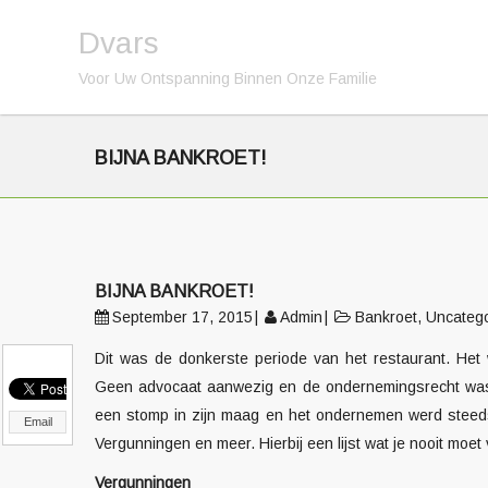
Dvars
Voor Uw Ontspanning Binnen Onze Familie
BIJNA BANKROET!
BIJNA BANKROET!
September 17, 2015
Admin
Bankroet
,
Uncateg
Dit was de donkerste periode van het restaurant. He
Geen advocaat aanwezig en de ondernemingsrecht wa
een stomp in zijn maag en het ondernemen werd steeds
Email
Vergunningen en meer. Hierbij een lijst wat je nooit moe
Vergunningen