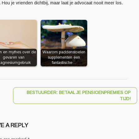
 Hou je vrienden dichtbij, maar laat je advocaat nooit meer los.
en en mythes over de
Waarom paddenstoelen
gevaren van
supplementen een
agnesiumgebruik
fantastische…
BESTUURDER: BETAAL JE PENSIOENPREMIES OP
TIJD!
E A REPLY