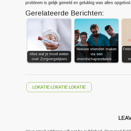
probleem is gelijk gemeld en gelukkig was alles opgelost.
Gerelateerde Berichten:
Nieuwe vrienden maken
Feit
Alles wat je moet weten
via een
over Zorgvergelijkers
vriendschapsnetwerk:…
m
LOKATIE LOKATIE LOKATIE
LEAV